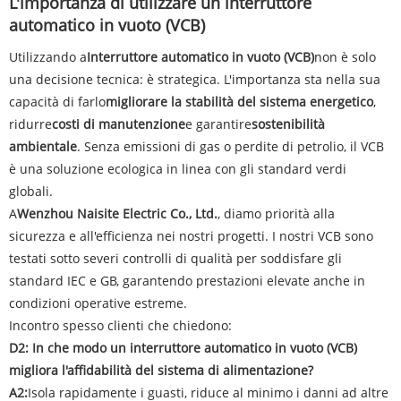
L'importanza di utilizzare un interruttore
automatico in vuoto (VCB)
Utilizzando a
Interruttore automatico in vuoto (VCB)
non è solo
una decisione tecnica: è strategica. L'importanza sta nella sua
capacità di farlo
migliorare la stabilità del sistema energetico
,
ridurre
costi di manutenzione
e garantire
sostenibilità
ambientale
. Senza emissioni di gas o perdite di petrolio, il VCB
è una soluzione ecologica in linea con gli standard verdi
globali.
A
Wenzhou Naisite Electric Co., Ltd.
, diamo priorità alla
sicurezza e all'efficienza nei nostri progetti. I nostri VCB sono
testati sotto severi controlli di qualità per soddisfare gli
standard IEC e GB, garantendo prestazioni elevate anche in
condizioni operative estreme.
Incontro spesso clienti che chiedono:
D2: In che modo un interruttore automatico in vuoto (VCB)
migliora l'affidabilità del sistema di alimentazione?
A2:
Isola rapidamente i guasti, riduce al minimo i danni ad altre