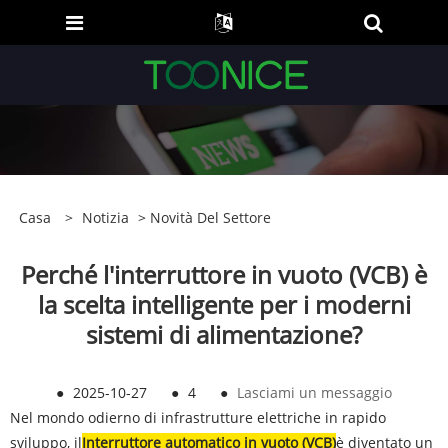
Casa
>
Notizia
>
Novità Del Settore
Perché l'interruttore in vuoto (VCB) è
la scelta intelligente per i moderni
sistemi di alimentazione?
●
2025-10-27
●
4
●
Lasciami un messaggio
Nel mondo odierno di infrastrutture elettriche in rapido
sviluppo, il
Interruttore automatico in vuoto (VCB)
è diventato un