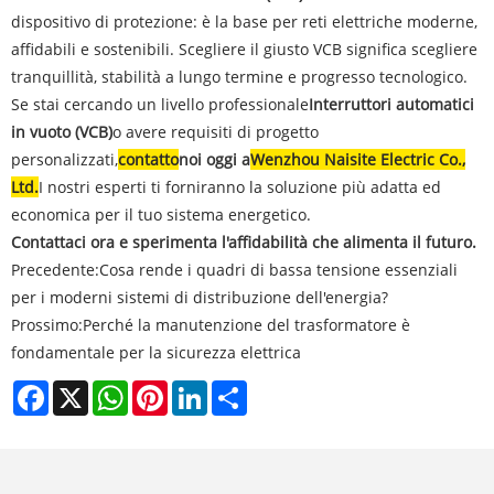
dispositivo di protezione: è la base per reti elettriche moderne,
affidabili e sostenibili. Scegliere il giusto VCB significa scegliere
tranquillità, stabilità a lungo termine e progresso tecnologico.
Se stai cercando un livello professionale
Interruttori automatici
in vuoto (VCB)
o avere requisiti di progetto
personalizzati,
contatto
noi oggi a
Wenzhou Naisite Electric Co.,
Ltd.
I nostri esperti ti forniranno la soluzione più adatta ed
economica per il tuo sistema energetico.
Contattaci ora e sperimenta l'affidabilità che alimenta il futuro.
Precedente:
Cosa rende i quadri di bassa tensione essenziali
per i moderni sistemi di distribuzione dell'energia?
Prossimo:
Perché la manutenzione del trasformatore è
fondamentale per la sicurezza elettrica
Facebook
X
WhatsApp
Pinterest
LinkedIn
Share